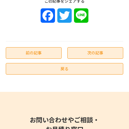
この記事をシェアする
F
T
L
a
w
i
c
i
n
前の記事
次の記事
e
t
e
戻る
b
t
o
e
o
r
k
お問い合わせやご相談・
お見積り窓口