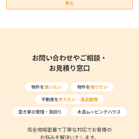
戻る
b
t
o
e
o
r
k
お問い合わせやご相談・
お見積り窓口
物件を
買いたい
物件を
借りたい
不動産を
売りたい・遺品整理
空き家の管理・見回り
木造ムービングハウス
完全地域密着で丁寧な対応でお客様の
お悩みを解決いたします。