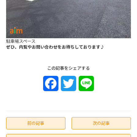
駐車場スペース
ぜひ、内覧やお問い合わせをお待ちしております♪
この記事をシェアする
F
T
L
a
w
i
c
i
n
前の記事
次の記事
e
t
e