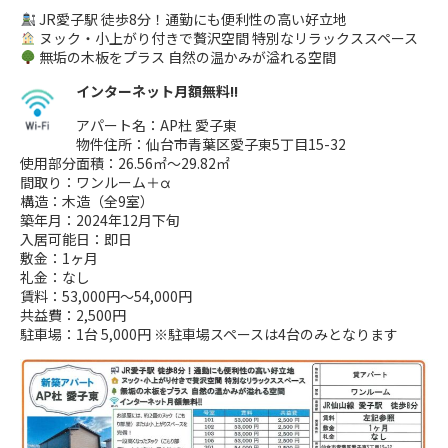
JR愛子駅 徒歩8分！通勤にも便利性の高い好立地
ヌック・小上がり付きで贅沢空間 特別なリラックススペース
無垢の木板をプラス 自然の温かみが溢れる空間
インターネット月額無料!!
アパート名：AP杜 愛子東
物件住所：仙台市青葉区愛子東5丁目15-32
使用部分面積：26.56㎡～29.82㎡
間取り：ワンルーム＋α
構造：木造（全9室）
築年月：2024年12月下旬
入居可能日：即日
敷金：1ヶ月
礼金：なし
賃料：53,000円～54,000円
共益費：2,500円
駐車場：1台 5,000円 ※駐車場スペースは4台のみとなります